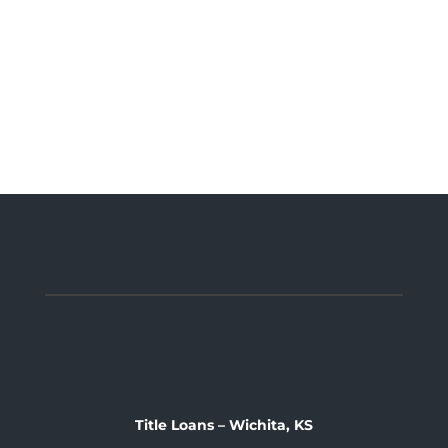
efectivo.
Cashpoint se quedara con su titulo.
Usted se queda con su carro y se lleva el
efetivo que necesita.
Title Loans – Wichita, KS