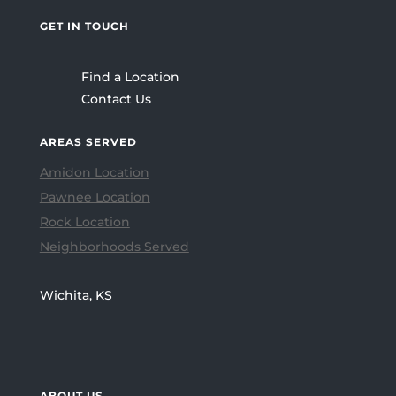
GET IN TOUCH
Find a Location
Contact Us
AREAS SERVED
Amidon Location
Pawnee Location
Rock Location
Neighborhoods Served
Wichita, KS
ABOUT US