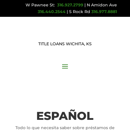
W Pawnee St:
316.927.2799
| N Amidon Ave
316.440.2544
| S Rock Rd
316.977.8881
TITLE LOANS WICHITA, KS
ESPAÑOL
Todo lo que necesita saber sobre préstamos de